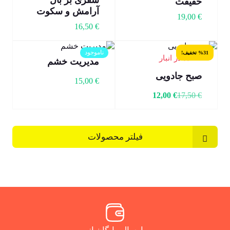
سفری بر بال
حقیقت
آرامش و سکوت
19,00
€
16,50
€
ناموجود
%31 تخفیف!
4 عدد در انبار
مدیریت خشم
صبح جادویی
15,00
€
12,00
€
17,50
€
فیلتر محصولات