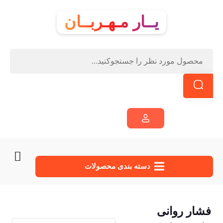
یــار مـهـربــان
دسته‌ بندی محصولات
فشار روانی