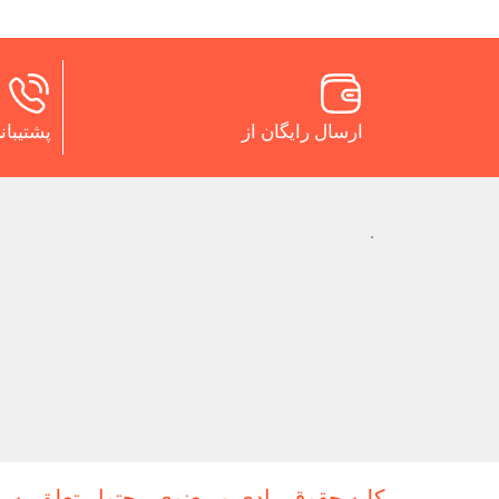
ارسال رایگان از
پشتیبانی 24 س
.
کلیه حقوق مادی و معنوی محتوا متعلق به ی