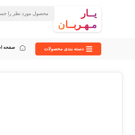
یــار
مـهـربــان
صفحه ا
دسته‌ بندی محصولات