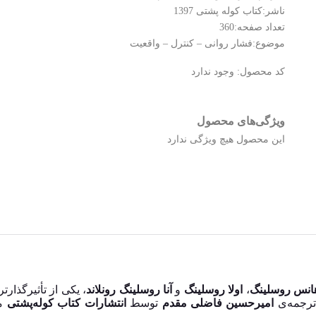
ناشر:کتاب کوله پشتی 1397
تعداد صفحه:360
موضوع:فشار روانی – کنترل – واقعیت
کد محصول:
وجود ندارد
ویژگی‌های محصول
این محصول هیچ ویژگی ندارد
انس روسلینگ
،
اولا روسلینگ
و
آنا روسلینگ رونلاند
، یکی از تأثیرگذار
ترجمه‌ی
امیرحسین فاضلی مقدم
توسط
انتشارات کتاب کوله‌پشتی
من