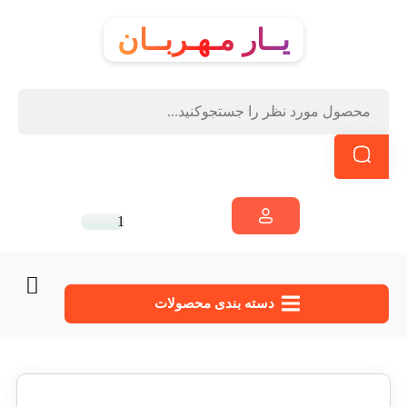
یــار مـهـربــان
1
دسته‌ بندی محصولات