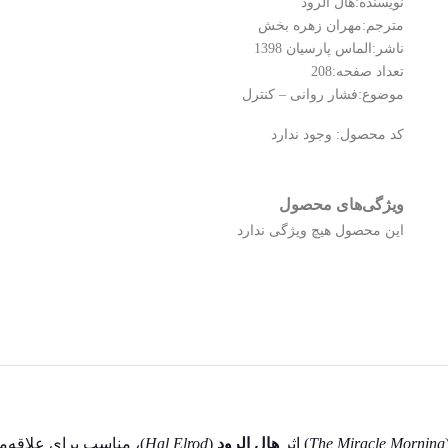
نویسنده:هال الرود
مترجم:مهران زهره بخش
ناشر:الماس پارسیان 1398
تعداد صفحه:208
موضوع:فشار روانی – کنترل
کد محصول:
وجود ندارد
ویژگی‌های محصول
این محصول هیچ ویژگی ندارد
The Miracle Morning
) اثر
هال الرود
(
Hal Elrod
)، مناسب برای علاقه‌