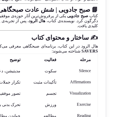
📘 صبح جادویی | شش عادت صبحگاهی ک
کتاب
صبح جادویی
یکی از پرفروش‌ترین آثار حوزه‌ی موفقی
دگرگون کرد. نویسنده‌ی کتاب،
هال الرود
، پس از تجربه‌ی
کلیدی یافت.
✍️ ساختار و محتوای کتاب
هال الرود در این کتاب، برنامه‌ای صبحگاهی معرفی می‌کن
SAVERS
شناخته می‌شوند:
مرحله
فعالیت
توضیح
Silence
سکوت
مدیتیشن، دع
Affirmations
تأکیدات مثبت
تکرار جملات
Visualization
تجسم
تصور موفقیت‌
Exercise
ورزش
تحرک بدنی ب
Reading
مطالعه
خواندن مطال