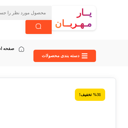
یــار
مـهـربــان
صفحه ا
دسته‌ بندی محصولات
%31 تخفیف!