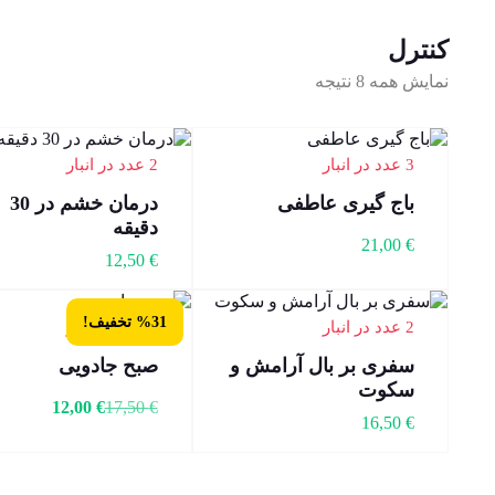
کنترل
نمایش همه 8 نتیجه
3 عدد در انبار
2 عدد در انبار
باج گیری عاطفی
درمان خشم در 30
دقیقه
21,00
€
12,50
€
%31 تخفیف!
2 عدد در انبار
4 عدد در انبار
سفری بر بال آرامش و
صبح جادویی
سکوت
12,00
€
17,50
€
16,50
€