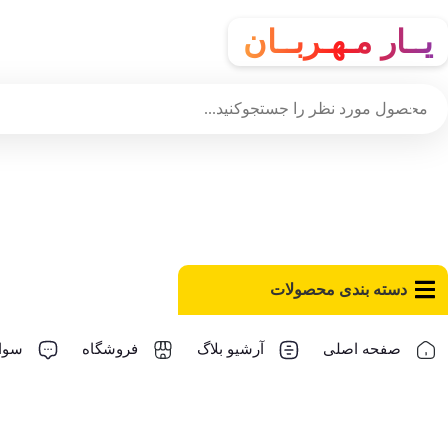
یــار مـهـربــان
دسته‌ بندی محصولات
صفحه اصلی
آرشیو بلاگ
فروشگاه
سوال