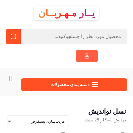
یــار مـهـربــان
دسته‌ بندی محصولات
نسل نواندیش
نمایش 1–9 از 28 نتیجه