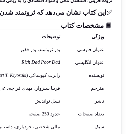
ثروت‌آفرینی، استقلال مالی و سواد اقتصادی را به زبانی
✅
این کتاب نشان می‌دهد که ثروتمند شدن ر
📘 مشخصات کتاب
ویژگی
توضیحات
عنوان فارسی
پدر ثروتمند، پدر فقیر
Rich Dad Poor Dad
عنوان انگلیسی
نویسنده
رابرت کیوساکی (
rt T. Kiyosaki
مترجم
فریبا سبزوار، مهدی قراچه‌داغی،
ناشر
نسل نواندیش
تعداد صفحات
حدود 250 صفحه
سبک
مالی شخصی، خودیاری، داستان