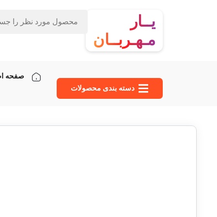
یــار
مـهـربــان
صفحه ا
دسته‌ بندی محصولات