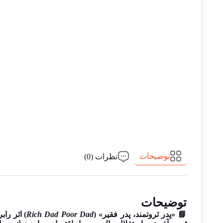
توضیحات
نظرات (0)
توضیحات
📘 «پدر ثروتمند، پدر فقیر» (
Rich Dad Poor Dad
) اثر را