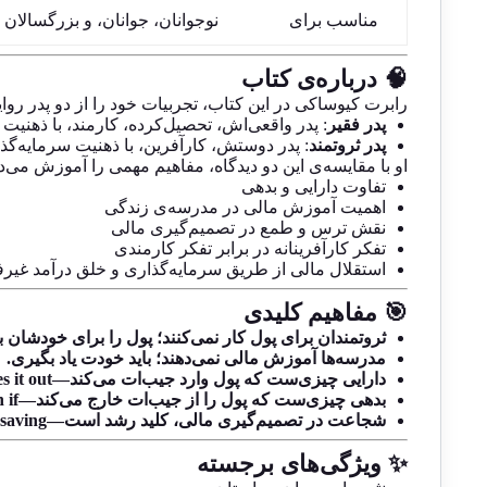
مناسب برای
نوجوانان، جوانان، و بزرگسالان 
🧠 درباره‌ی کتاب
رابرت کیوساکی در این کتاب، تجربیات خود را از دو پدر روا
پدر فقیر
: پدر واقعی‌اش، تحصیل‌کرده، کارمند، با ذهنیت
پدر ثروتمند
: پدر دوستش، کارآفرین، با ذهنیت سرمایه‌گذا
او با مقایسه‌ی این دو دیدگاه، مفاهیم مهمی را آموزش می‌د
تفاوت دارایی و بدهی
اهمیت آموزش مالی در مدرسه‌ی زندگی
نقش ترس و طمع در تصمیم‌گیری مالی
تفکر کارآفرینانه در برابر تفکر کارمندی
استقلال مالی از طریق سرمایه‌گذاری و خلق درآمد غیر
🎯 مفاهیم کلیدی
ثروتمندان برای پول کار نمی‌کنند؛ پول را برای خودشان به
مدرسه‌ها آموزش مالی نمی‌دهند؛ باید خودت یاد بگیری.
دارایی چیزی‌ست که پول وارد جیب‌ات می‌کند—not takes it out.
بدهی چیزی‌ست که پول را از جیب‌ات خارج می‌کند—even if ظاهرش دارایی باشد.
شجاعت در تصمیم‌گیری مالی، کلید رشد است—not just saving
✨ ویژگی‌های برجسته