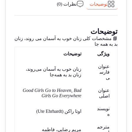
توضیحات
نظرات (0)
توضیحات
📘 مشخصات کلی زنان خوب به آسمان می روند، زنان
بد به همه جا
ویژگی
توضیحات
عنوان
زنان خوب به آسمان می‌روند،
فارس
زنان بد به همه‌جا
ی
عنوان
Good Girls Go to Heaven, Bad
Girls Go Everywhere
اصلی
نویسند
اوتا راکن (Ute Ehrhardt)
ه
مترجم
مریم رضایی، فاطمه