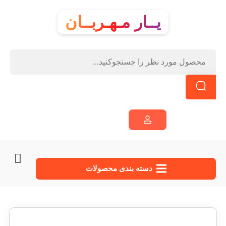
یــار مـهـربــان
دسته‌ بندی محصولات