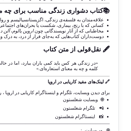
📚کتاب دشواری زندگی مناسب برای چه م
علاقه‌مندان به فلسفه‌ی زندگی، اگزیستانسیالیسم و رو
کسانی که با رنج، بیماری، شکست یا بحران‌های اجتماعی
مخاطبانی که از آثار نویسندگانی چون
اروین یالوم
،
آلن دو
دوست‌داران کتاب‌هایی که به‌جای فرار از درد، به درک و 
🖋️ نقل‌قولی از متن کتاب
«در زندگی هر کس باید کمی باران ببارد، اما در 
کلمه و چه به معنای استعاره‌ای.»
🔗 لینک‌های مفید کاریابی در اروپا
برای دیدن وبسایت، تلگرام و اینستاگرام کاریابی در اروپا ، ر
🌐
وبسایت شغلستون
📲
تلگرام شغلستون
📸
اینستاگرام شغلستون
————————————————————————-
🌐
وب‌سایت
: