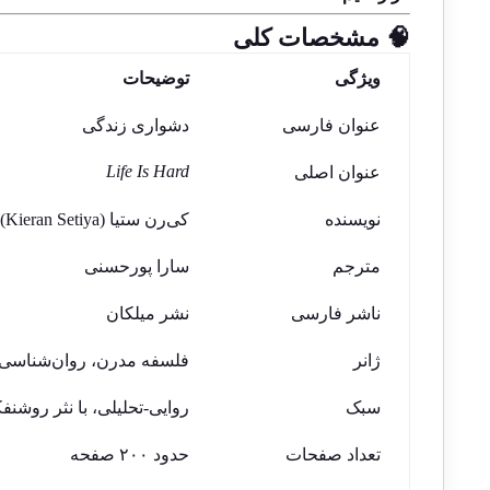
🧠 مشخصات کلی
ویژگی
توضیحات
عنوان فارسی
دشواری زندگی
Life Is Hard
عنوان اصلی
نویسنده
کی‌رن ستیا (Kieran Setiya)
مترجم
سارا پورحسنی
ناشر فارسی
نشر میلکان
ژانر
فلسفه مدرن، روان‌شناسی 
سبک
روایی-تحلیلی، با نثر روشنفک
تعداد صفحات
حدود ۲۰۰ صفحه