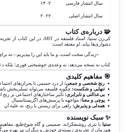
سال انتشار فارسی
۱۴۰۲
سال انتشار اصلی
۲۰۲۲
🧩 درباره‌ی کتاب
کی‌رن ستیا، استاد فلسفه د
دشواری‌ها بیابد. او معتقد است:
«زندگی سخت است، و ما باید این را بپذیریم—نه برای
کتاب نه نسخه‌ می‌دهد، نه وعده‌ی خوشبختی فوری؛ بلکه د
🎯 مفاهیم کلیدی
رنج شخصی و جمعی:
از درد جسمی تا بحران‌های اجتما
تنهایی و شکست:
چگونه فلسفه می‌تواند تسلی‌بخش باش
بی‌عدالتی و نابرابری:
تأثیر ساختارهای اجتماعی بر رنج ان
پوچی و معنا:
مواجهه با پرسش‌های اگزیستانسیال
همدلی و پذیرش:
راهی برای زیستن با رنج، نه علیه آن
✨ سبک نویسنده
ستیا
با نثری روشنفکرانه، صمیمی و گاه شوخ‌طبع، مفاهیم ف
هم‌زمان از تجربه‌ی زیسته‌ی خودش و دیگران نیز بهره می‌گی