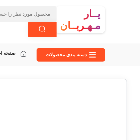
یــار
مـهـربــان
صفحه ا
دسته‌ بندی محصولات