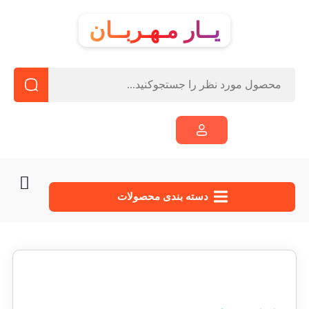
یــار مـهـربــان
دسته‌ بندی محصولات