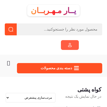
یــار مـهـربــان
دسته‌ بندی محصولات
کواه پشتی
در حال نمایش یک نتیجه