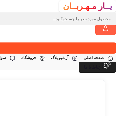
یــار مـهـربــان
صفحه اصلی
آرشیو بلاگ
فروشگاه
سوال
ارتباط با ما