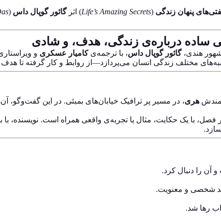
ی‌های پنهان زندگی
(
Life’s Amazing Secrets
) اثر
گائور گوپال داس
(
Das
ی ساده درباره‌ی زندگی، هدف، و شادی
شهور هندی،
گائور گوپال داس
، با ترجمه‌ی
کامیار عسکری
و ویراستار
نبه‌های مختلف زندگی انسان می‌پردازد—از روابط و کار گرفته تا هدف
تمندش
هری
، در مسیر پر ترافیک خیابان‌های بمبئی. در این گفت‌وگو، آ
صل، با یک حکایت، مثال یا تجربه‌ی واقعی همراه است. نویسنده، با ب
ازد.
آن را دنبال کرد.
شد شخصی و معنویت.
اب رها شد.