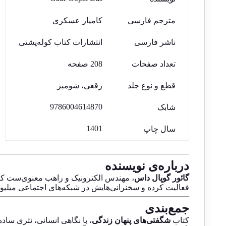
مترجم فارسی
کامیار عسکری
ناشر فارسی
انتشارات کتاب کوله‌پشتی
تعداد صفحات
208 صفحه
قطع و نوع جلد
رقعی، شومیز
9786004614870
شابک
1401
سال چاپ
درباره‌ی نویسنده
گائور گوپال داس
فعالیت کرده و سخنرانی‌هایش در شبکه‌های اجتماعی میلیون‌ها
جمع‌بندی
کتاب
شگفتی‌های پنهان زندگی
، با نگاهی انسانی، نثری ساد