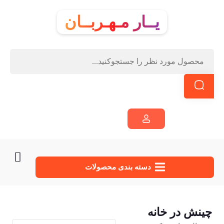
یــار مـهـربــان
دسته‌ بندی محصولات
چینش در خانه