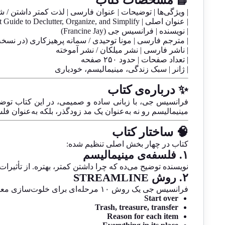
📘 مشخصات کتاب
| ویژگی‌ها | توضیحات | عنوان فارسی | لذت کمتر داشتن / 
| عنوان اصلی | The Joy of Less: A Minimalist Guide to Declutter, Organize, and Simplify
| نویسنده | فرانسیس جی (Francine Jay)
| مترجم فارسی | مونا توحیدی / سمانه پرهیزکاری (در نسخ
| ناشر فارسی | نشر میلکان / نشر آموخته
| تعداد صفحات | حدود ۲۵۰ صفحه
| ژانر | سبک زندگی، مینیمالیسم، خودیاری
✨ درباره‌ی کتاب
فرانسیس جی، با زبانی ساده و صمیمی، در این کتاب توض
مینیمالیسم رو نه به‌عنوان یک مد زودگذر، بلکه به‌عنوان ف
🧠 ساختار کتاب
کتاب در چهار بخش اصلی تنظیم شده:
۱. فلسفه‌ی مینیمالیسم
نویسنده توضیح می‌ده که چرا داشتن کمتر، بهتره. از تأثیرا
۲. روش STREAMLINE
فرانسیس جی یک روش ۱۰ مرحله‌ای برای خلوت‌سازی معرفی می‌کنه:
Start over
Trash, treasure, transfer
Reason for each item