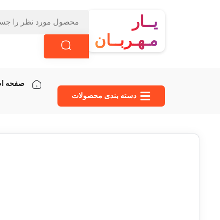
یــار
مـهـربــان
صفحه ا
دسته‌ بندی محصولات