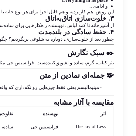
Everything in its place
و ادامه…
این روش، هم کاربردیه و هم قابل اجرا برای هر نوع خانه یا
۳. خلوت‌سازی اتاق‌به‌اتاق
از آشپزخانه تا کمد لباس، نویسنده راهکارهایی برای ساده‌س
۴. حفظ سادگی در بلندمدت
چطور بعد از خلوت‌سازی، دوباره به شلوغی برنگردیم؟ چگونه
✒️ سبک نگارش
نثر کتاب، گرم، ساده و تشویق‌کننده‌ست. فرانسیس جی مثل
🧩 جمله‌ای نمادین از متن
«مینیمالیسم یعنی فقط چیزهایی رو نگه‌داری که واق
مقایسه با آثار مشابه
اثر
نویسنده
تفاوت‌ه
The Joy of Less
فرانسیس جی
ساده، ک