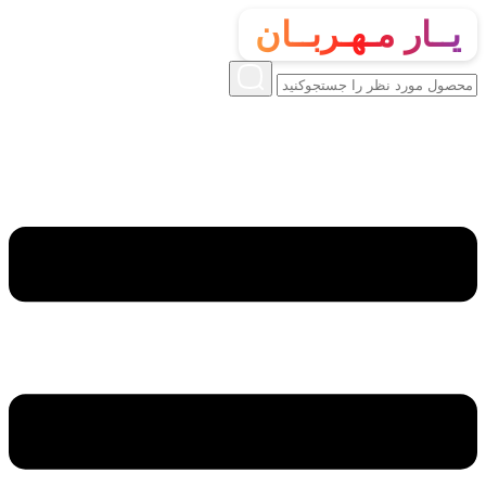
یــار مـهـربــان