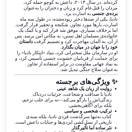
کرده‌اند. در سال ۲۰۱۴، داعش به کوچو حمله کرد،
مردان را قتل‌عام کرد و زنان و دختران را به‌عنوان
برده‌ی جنسی
به اسارت برد.
نادیا، یکی از صدها دختر ربوده‌شده، در طول سه ماه
اسارت، بارها مورد تجاوز، شکنجه و تحقیر قرار گرفت.
اما برخلاف بسیاری، موفق شد فرار کند و با کمک یک
خانواده‌ی مسلمان اهل تسنن، به مکانی امن برسد. پس
از آن، به آلمان مهاجرت کرد و تصمیم گرفت
داستان
خود را با جهان در میان بگذارد
.
او در سازمان ملل سخنرانی کرد، بنیاد «ابتکار نادیا» را
برای حمایت از قربانیان خشونت جنسی تأسیس کرد، و
به نماد جهانی مقاومت در برابر استفاده از تجاوز
به‌عنوان سلاح جنگی تبدیل شد.
✨ ویژگی‌های برجسته
روایت از زبان یک شاهد عینی
نادیا با صداقت و شجاعت، جزئیات دردناک
زندگی‌اش را بازگو می‌کند—نه برای جلب ترحم،
بلکه برای آگاهی‌بخشی.
ترکیب شخصی و سیاسی
کتاب نه‌تنها سرگذشت فردی نادیا، بلکه سندی
تاریخی از نسل‌کشی ایزدی‌ها و جنایات داعش است.
نثر ساده اما تأثیرگذار