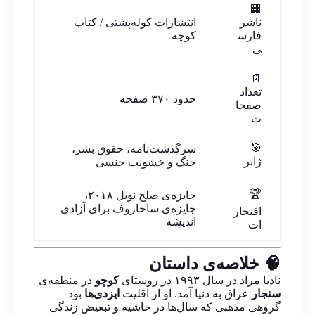
🏢
ناشر
انتشارات کوله‌پشتی / کتاب
فارس
کوچه
ی
📄
تعداد
حدود ۳۷۰ صفحه
صفحا
ت
🎯
سرگذشت‌نامه، حقوق بشر،
ژانر
جنگ و خشونت جنسی
🏆
جایزه‌ی صلح نوبل ۲۰۱۸،
جایزه‌ی ساخاروف برای آزادی
افتخار
اندیشه
ات
🧠 خلاصه‌ی داستان
نادیا مراد در سال ۱۹۹۳ در روستای
کوچو
در منطقه‌ی
سنجار
عراق به دنیا آمد. او از اقلیت
ایزدی‌ها
بود—
گروهی مذهبی که سال‌ها در حاشیه و تبعیض زندگی