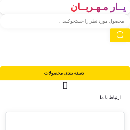
یــار مـهـربــان
دسته‌ بندی محصولات
ارتباط با ما