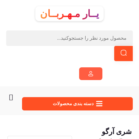
یــار مـهـربــان
دسته‌ بندی محصولات
شری آرگو