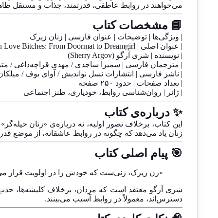
می‌خواهند در روابط عاطفی، قدرتمند، جذاب و مستقل ظاه
📘 مشخصات کتاب
| ویژگی‌ها | توضیحات | عنوان فارسی | زنان زیرک
| عنوان اصلی | Why Men Love Bitches: From Doormat to Dreamgirl
| نویسنده | شری آرگو (Sherry Argov)
| مترجمان فارسی | سمیرا ساجدی / مهدی قراچه‌داغی / مت
| ناشر فارسی | انتشارات نسل نواندیش / آوای بوف / میلکان
| تعداد صفحات | حدود ۲۵۰ صفحه
| ژانر | روان‌شناسی روابط، خودیاری، طنز اجتماعی
✨ درباره‌ی کتاب
این کتاب، برخلاف تصور اولیه، نه درباره‌ی «زنان حیله‌گر»
زنان یاد می‌دهد که چگونه در روابط عاشقانه، از موضع قدرت، جذابیت و استقلال رفت
🎯 پیام اصلی کتاب
«زن زیرک، زنی‌ست که خودش را در اولویت قرار می‌د
شری آرگو معتقد است که مردان، برخلاف کلیشه‌ها، جذب
دسترس‌اند، معمولاً در روابط آسیب می‌بینند.