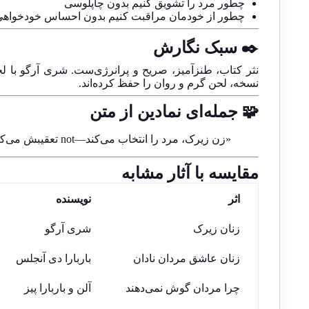
چطور مرد را تشویق کنیم بدون چاپلوسی
چطور از خودمان مراقبت کنیم بدون احساس خودخواه
✒️ سبک نگارش
نثر کتاب، طنزآمیز، صریح و پرانرژی‌ست. شری آرگو با لح
نسخه، لحن گرم و روان را حفظ کرده‌اند.
🧩 جمله‌ای نمادین از متن
«زن زیرک، مرد را انتخاب می‌کند—not تعقیبش می‌کند.»
مقایسه با آثار مشابه
اثر
نویسنده
زنان زیرک
شری آرگو
زنان عاشق مردان نادان
باربارا دی آنجلس
چرا مردان گوش نمی‌دهند
آلن و باربارا پیز