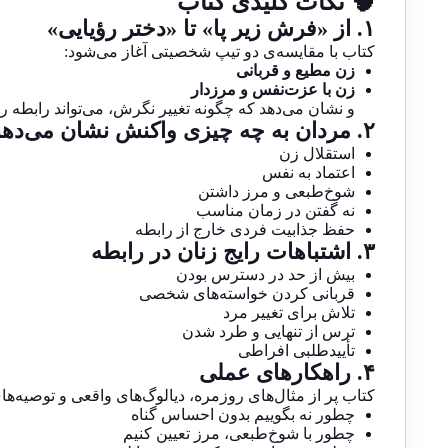
🧠 نکات کلیدی کتاب
۱. از «فرش زیر پا» تا «دختر رؤیایی»
کتاب با مقایسه‌ی دو تیپ شخصیتی آغاز می‌شود:
زن مطیع و قربانی
زن با عزت‌نفس و مرزدار
و نشان می‌دهد که چگونه تغییر نگرش، می‌تواند رابطه را
۲. مردان به چه چیزی واکنش نشان می‌دهند؟
استقلال زن
اعتماد به نفس
شوخ‌طبعی و مرز داشتن
نه گفتن در زمان مناسب
حفظ جذابیت فردی خارج از رابطه
۳. اشتباهات رایج زنان در رابطه
بیش از حد در دسترس بودن
قربانی کردن خواسته‌های شخصی
تلاش برای تغییر مرد
ترس از تنهایی و طرد شدن
تأییدطلبی افراطی
۴. راهکارهای عملی
کتاب پر از مثال‌های روزمره، دیالوگ‌های واقعی و توصیه‌ها
چطور نه بگوییم بدون احساس گناه
چطور با شوخ‌طبعی، مرز تعیین کنیم