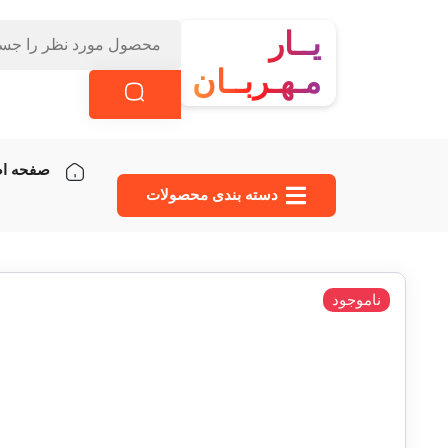
یــار
مـهـربــان
صفحه ا
دسته‌ بندی محصولات
ناموجود