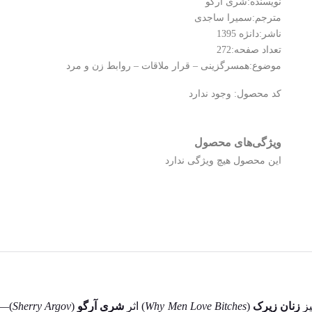
نویسنده:شری آرگو
مترجم:سمیرا ساجدی
ناشر:دانژه 1395
تعداد صفحه:272
موضوع:همسرگزینی – قرار ملاقات – روابط زن و مرد
کد محصول:
وجود ندارد
ویژگی‌های محصول
این محصول هیچ ویژگی ندارد
یز
زنان زیرک
(
Why Men Love Bitches
) اثر
شری آرگو
(
Sherry Argov
)—ر