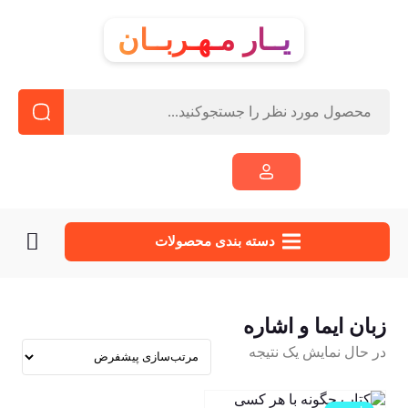
یــار مـهـربــان
دسته‌ بندی محصولات
زبان ایما و اشاره
در حال نمایش یک نتیجه