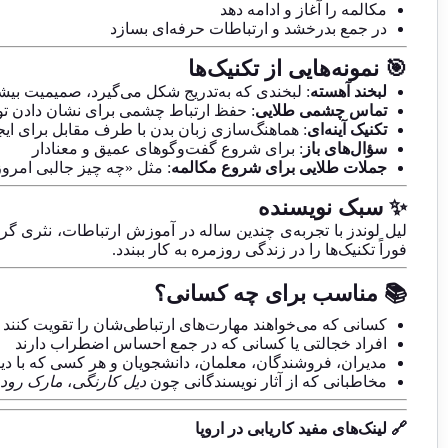
مکالمه را آغاز و ادامه دهد
در جمع بدرخشد و ارتباطات حرفه‌ای بسازد
🎯 نمونه‌هایی از تکنیک‌ها
لبخند آهسته
: لبخندی که به‌تدریج شکل می‌گیرد، صمیمیت بیشت
تماس چشمی طلایی
: حفظ ارتباط چشمی برای نشان دادن توج
تکنیک آینه‌ای
: هماهنگ‌سازی زبان بدن با طرف مقابل برای ای
سؤال‌های باز
: برای شروع گفت‌وگوهای عمیق و معنادار
جملات طلایی برای شروع مکالمه
: مثل «چه چیز جالبی امروز
✨ سبک نویسنده
لیل لوندز با تجربه‌ی چندین ساله در آموزش ارتباطات، نثری گرم
فوراً تکنیک‌ها را در زندگی روزمره به کار ببندد.
📚 مناسب برای چه کسانی؟
کسانی که می‌خواهند مهارت‌های ارتباطی‌شان را تقویت کنند
افراد خجالتی یا کسانی که در جمع احساس اضطراب دارند
مدیران، فروشندگان، معلمان، دانشجویان و هر کسی که با دیگ
مخاطبانی که از آثار نویسندگانی چون
دیل کارنگی
،
مارک رود
🔗 لینک‌های مفید کاریابی در اروپا