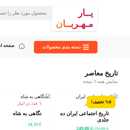
یــار
مـهـربــان
صفحه ا
دسته‌ بندی محصولات
تاریخ معاصر
نمایش همه 3 نتیجه
%8 تخفیف!
1 عدد در انبار
1 عدد در انبار
تاریخ اجتماعی ایران ده
نگاهی به شاه
جلدی
34,50
€
249,00
€
270,00
€