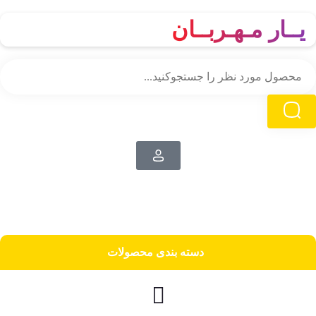
یــار مـهـربــان
دسته‌ بندی محصولات