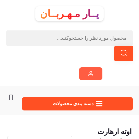
یــار مـهـربــان
دسته‌ بندی محصولات
اوته ارهارت