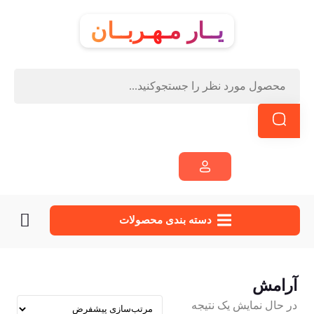
یــار مـهـربــان
دسته‌ بندی محصولات
آرامش
در حال نمایش یک نتیجه