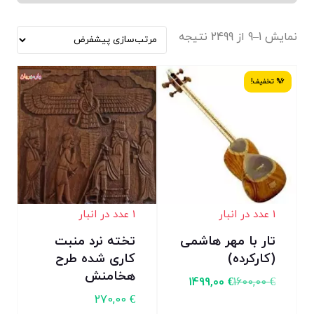
نمایش 1–9 از 2499 نتیجه
%6 تخفیف!
1 عدد در انبار
1 عدد در انبار
تار با مهر هاشمی
تخته نرد منبت
(کارکرده)
کاری شده طرح
هخامنش
1499,00
€
1600,00
€
270,00
€