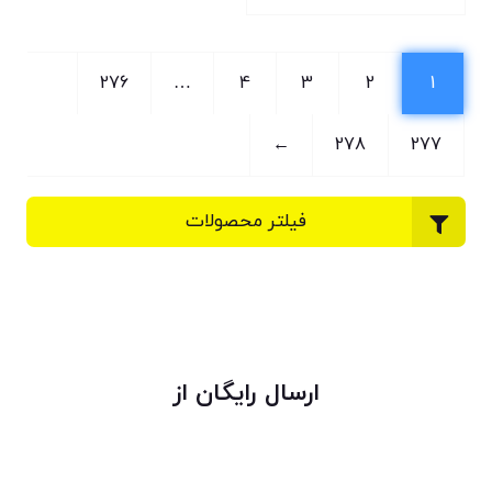
276
…
4
3
2
1
←
278
277
فیلتر محصولات
ارسال رایگان از