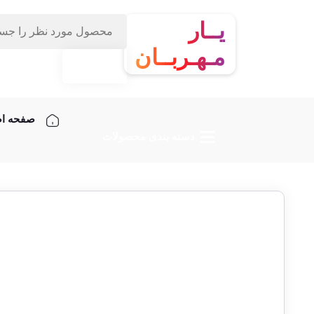
یــار
مـهـربــان
صفحه ا
دسته‌ بندی محصولات