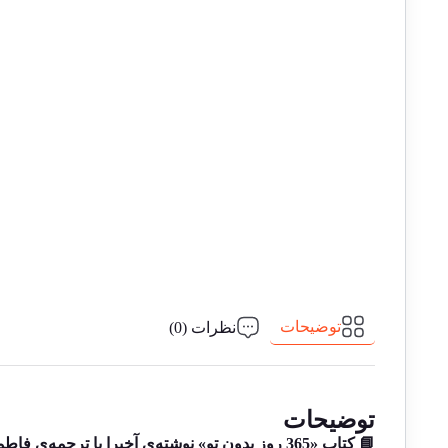
توضیحات
نظرات (0)
توضیحات
📘 کتاب «365 روز بدون تو» نوشته‌ی آخیرا با ترجمه‌ی فاطمه فرامرزی توسط انتشارات باغ فکر منتشر شده است.