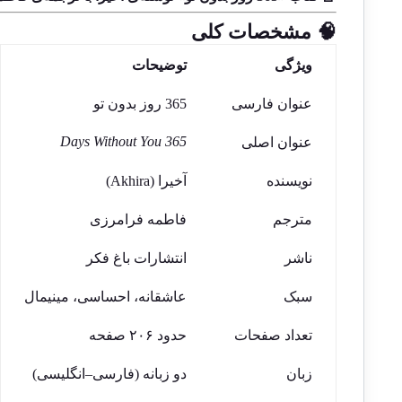
🧠 مشخصات کلی
ویژگی
توضیحات
عنوان فارسی
365 روز بدون تو
365 Days Without You
عنوان اصلی
نویسنده
آخیرا (Akhira)
مترجم
فاطمه فرامرزی
ناشر
انتشارات باغ فکر
سبک
عاشقانه، احساسی، مینیمال
تعداد صفحات
حدود ۲۰۶ صفحه
زبان
دو زبانه (فارسی–انگلیسی)