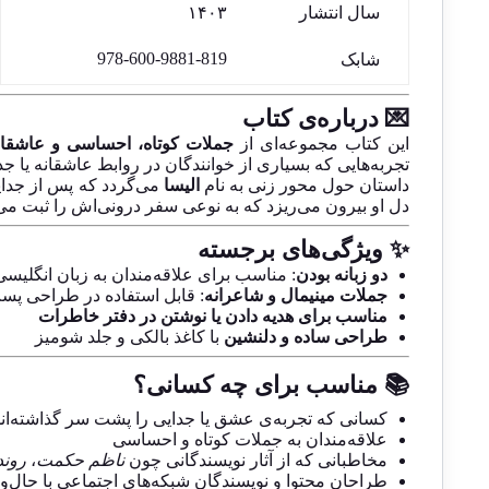
سال انتشار
۱۴۰۳
‎978-600-9881-819
شابک
💌 درباره‌ی کتاب
این کتاب مجموعه‌ای از
جملات کوتاه، احساسی و عاشقان
تجربه‌هایی که بسیاری از خوانندگان در روابط عاشقانه یا جدا
داستان حول محور زنی به نام
الیسا
می‌گردد که پس از جدا
دل او بیرون می‌ریزد که به نوعی سفر درونی‌اش را ثبت می‌
✨ ویژگی‌های برجسته
دو زبانه بودن
: مناسب برای علاقه‌مندان به زبان انگلیس
جملات مینیمال و شاعرانه
: قابل استفاده در طراحی پ
مناسب برای هدیه دادن یا نوشتن در دفتر خاطرات
طراحی ساده و دلنشین
با کاغذ بالکی و جلد شومیز
📚 مناسب برای چه کسانی؟
کسانی که تجربه‌ی عشق یا جدایی را پشت سر گذاشته‌اند
علاقه‌مندان به جملات کوتاه و احساسی
مخاطبانی که از آثار نویسندگانی چون
ناظم حکمت
،
روند
طراحان محتوا و نویسندگان شبکه‌های اجتماعی با حال‌و