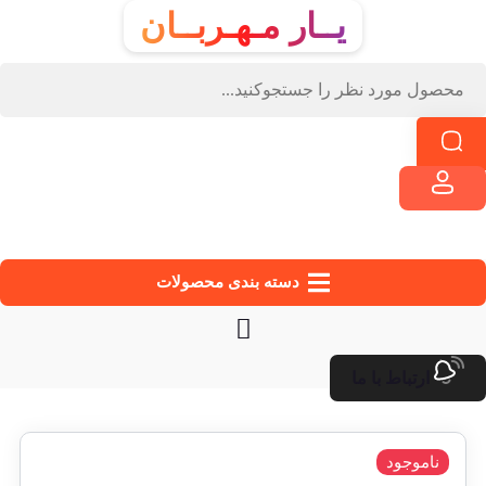
یــار مـهـربــان
دسته‌ بندی محصولات
ارتباط با ما
ناموجود