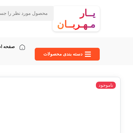
یــار
مـهـربــان
صفحه ا
دسته‌ بندی محصولات
ناموجود