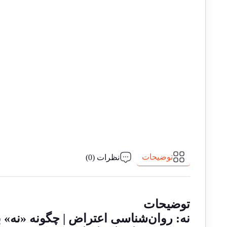
توضیحات
نظرات (0)
توضیحات
نه: روان‌شناسی اعتراض | چگونه «نه» 