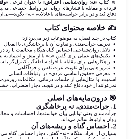
📘 کتاب
«نه: روان‌شناسی اعتراض»
با عنوان فرعی
«وقت
فردی، و مقابله با فشارهای روانی در روابط اجتماعی می‌پرد
دفاع کند و در برابر خواسته‌های ناعادلانه، «نه» بگوید—بی‌
✍️ خلاصه محتوای کتاب
کتاب در چند فصل، به موضوعات زیر می‌پردازد:
تعریف جرأت‌مندی و تفاوت آن با پرخاشگری یا انفعال
دلایل روان‌شناختی احساس گناه هنگام مخالفت یا رد د
تکنیک‌های عملی برای گفتن «نه» با آرامش و اعتماد به 
راهکارهایی برای مقابله با افراد سلطه‌گر، کنترل‌گر یا س
تمرین‌هایی برای تقویت عزت نفس و خودآگاهی
معرفی «حقوق اساسی فردی» در ارتباطات انسانی
اسمیت، با مثال‌هایی از جلسات درمانی، مکالمات روزمره، 
نمی‌توانند از خود دفاع کنند و در نتیجه، دچار اضطراب، خ
🎯 درون‌مایه‌های اصلی
1.
جرأت‌مندی، نه پرخاشگری
جرأت‌مندی یعنی توانایی بیان خواسته‌ها، احساسات و مخا
روان و ارتباط سالم می‌داند.
2.
احساس گناه و ریشه‌های آن
بسیاری از افراد، هنگام «نه» گفتن، دچار احساس گناه می‌ش