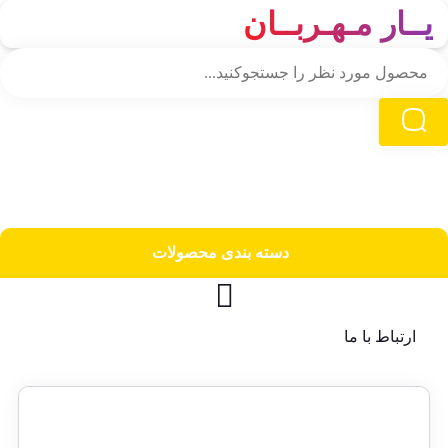
یــار مـهـربــان
دسته‌ بندی محصولات
ارتباط با ما