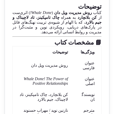
توضیحات
کتاب
روش مدیریت ویل دان
(
Whale Done!
) اثری‌ست
از
کن بلانچارد
به همراه
چاک تامپکینز، تاد لاچیناک و
جیم بالارد
، که با الهام از شیوه‌ی تربیت نهنگ‌های قاتل
در پارک‌های دریایی، رویکردی نوین و مثبت‌گرا در
مدیریت و روابط انسانی ارائه می‌دهد.
📘 مشخصات کتاب
ویژگی‌ها
توضیحات
عنوان
روش مدیریت ویل دان
فارسی
عنوان
Whale Done! The Power of
Positive Relationships
اصلی
نویسندگ
کن بلانچارد، چاک تامپکینز، تاد
ان
لاچیناک، جیم بالارد
مترجم
نازنین نوید / مهراب حسنوند