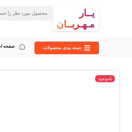
یــار
مـهـربــان
صفحه ا
دسته‌ بندی محصولات
ناموجود