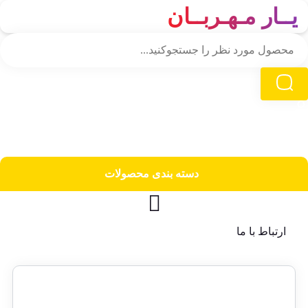
یــار مـهـربــان
دسته‌ بندی محصولات
ارتباط با ما