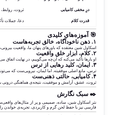
درِ مخفی کامیابی
ثروت، روابط، 
قدرت کلام
دعا، جملات تأ
🎯 آموزه‌های کلیدی
۱. ذهن ناخودآگاه، خالق تجربه‌هاست
اسکاول شین معتقده که باورهای پنهان ما، واقعیت بیرونی‌مو
۲. کلام، ابزار خلق واقعیت
او بارها تأکید می‌کنه که آن‌چه می‌گوییم، در نهایت اتفاق می
۳. ایمان، کلید رهایی از ترس
ترس، مانع اصلی موفقیته. اما ایمان، نیرویی‌ست که می‌تو
۴. کامیابی، حالتی ذهنی‌ست
ثروت، عشق، آرامش و موفقیت، نتیجه‌ی هماهنگی درونی با قوانین معنوی‌س
✒️ سبک نگارش
نثر اسکاول شین، ساده، صمیمی و پر از مثال‌های واقعی‌س
فارسی نیز با حفظ لحن گرم و کاربردی، تجربه‌ی خواندن را 