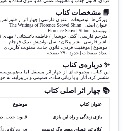
فردی، قانون جذب و معنویت عملی که با نثری ساده و تأثیرگ
📘 مشخصات کتاب
| ویژگی‌ها | توضیحات | عنوان فارسی | چهار اثر از فلوران
| عنوان اصلی | The Writings of Florence Scovel Shinn
| نویسنده | Florence Scovel Shinn
| مترجم فارسی | گیتی خوشدل / فاطمه باغستانی / مهدی ق
| ناشر فارسی | نشر پیکان / نسل نواندیش / نیک فرجام
| موضوع | موفقیت فردی، قانون جذب، معنویت کاربردی
| تعداد صفحات | حدود ۲۹۰ صفحه
✨ درباره‌ی کتاب
منتشر کرد. آثار او با زبانی ساده، صمیمی و بی‌پیرایه، به خو
📚 چهار اثر اصلی کتاب
عنوان کتاب
موضوع
بازی زندگی و راه این بازی
قانون جذب، ذه
کلام تو، عصای معجزه‌گر توست
قدرت کلام، تأ