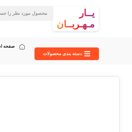
یــار
مـهـربــان
صفحه ا
دسته‌ بندی محصولات