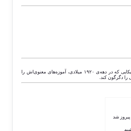
این کتاب، مجموعه‌ای از چهار اثر مستقل اما به‌هم‌پیوسته از فلورانس اسکاول شین است—هنرمند، سخنران و نویسنده‌ی آمریکایی که در دهه‌ی ۱۹۲۰ میلادی، آموزه‌های معنوی‌اش را
ی را دگرگون کند.
پیروز شد
شیم