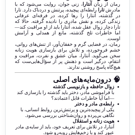
رمان از زبان
آنتارا
، زنی جوان، روایت می‌شود که با
مادرش
تارا
رابطه‌ای پیچیده، پرتنش و دردناک دارد. تارا
در گذشته، آنتارا را رها کرده، در فرقه‌ای عرفانی
زندگی کرده، و نقش مادری را نادیده گرفته. حالا که
تارا دچار زوال عقل شده، آنتارا باید از او مراقبت کند—
اما خاطرات تلخ گذشته، مانع از همدلی و آرامش
اوست.
رمان، در فضایی گرم و خفقان‌آور، از تنش‌های روانی،
خشم فروخورده، و تلاش برای بازسازی هویت زنانه
سخن می‌گوید. آنتارا، میان عشق و نفرت، مراقبت و
انتقام، درگیر است و ذهنش پر از سؤال‌هایی‌ست که
هیچ‌گاه پاسخ روشنی ندارند.
🧠 درون‌مایه‌های اصلی
زوال حافظه و بازنویسی گذشته
با فراموشی مادر، دختر باید گذشته را بازسازی کند
—اما آیا خاطرات قابل اعتمادند؟
رابطه‌ی مادر و دختر
یکی از پیچیده‌ترین و پرتنش‌ترین روابط انسانی، با
نگاهی بی‌پرده و روان‌شناختی بررسی می‌شود.
هویت زنانه و استقلال
آنتارا، در تلاش برای تعریف خود، باید از سایه‌ی مادر
عبور کند و با زخم‌هایش روبه‌رو شود.