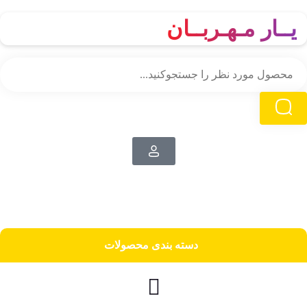
یــار مـهـربــان
دسته‌ بندی محصولات