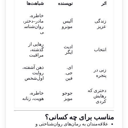
اثر
نویسنده
شباهت‌ها
خاطره،
زندگی
آلیس
مادر–دختر،
عزیز
مونرو
روان‌شناس
ی
رهایی از
ادیث
انتخاب
گذشته،
ایگر
مراقبت
ای.
ذهن آشفته،
زنی در
جی.
روایت
پنجره
فین
اول‌شخص
دختری که
جوجو
خاطره،
رهایش
مویز
هویت، زنانه
کردی
مناسب برای چه کسانی؟
علاقه‌مندان به رمان‌های روان‌شناختی و