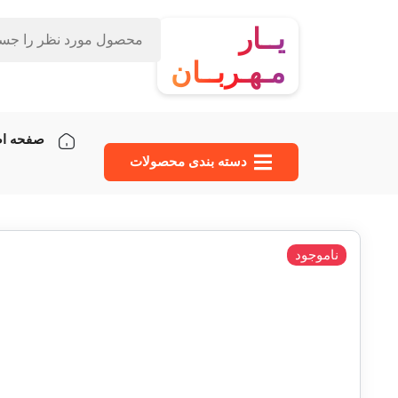
یــار
مـهـربــان
صفحه ا
دسته‌ بندی محصولات
ناموجود