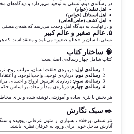
در رساله‌ی دوم، نسفی به توحید می‌پردازد و دیدگاه‌های مخت
اهل تقلید (عوام)
اهل استدلال (خواص)
اهل کشف (خاص‌الخاص)
و در نهایت، به دیدگاه اهل وحدت می‌رسد که همه‌ی هستی را
۵. عالم صغیر و عالم کبیر
نسفی، انسان را «عالم صغیر» می‌نامد و معتقد است که هر 
🧠 ساختار کتاب
کتاب شامل چهار رساله‌ی اصلی‌ست:
رساله‌ی اول
: درباره‌ی خلقت انسان، مراتب روح، تر
رساله‌ی دوم
: درباره‌ی توحید، واجب‌الوجود، و اعتقاد
رساله‌ی سوم
: درباره‌ی آفرینش ارواح و اجسام، مرا
رساله‌ی چهارم
: درباره‌ی مبدأ و معاد، بر اساس حک
هر بخش با نثری ساده و آموزشی نوشته شده و برای مخاطب
✒️ سبک نگارش
نثر نسفی، برخلاف بسیاری از متون عرفانی، پیچیده و سنگ
آثارش مدخل خوبی برای ورود به عرفان نظری باشند.