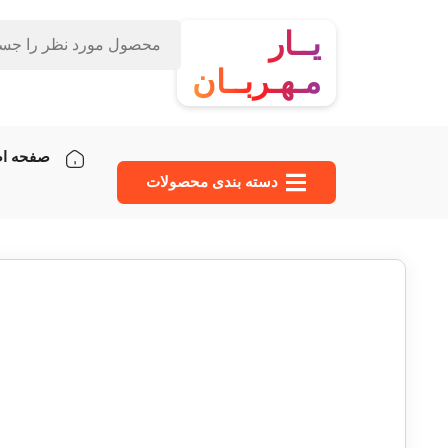
یــار
مـهـربــان
صفحه ا
دسته‌ بندی محصولات