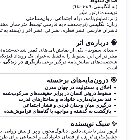
صدای سقوط
(به انگلیسی:
The Fall
)
نویسنده:
آرتور میلر
ژانر: نمایش‌نامه، درام اجتماعی، روان‌شناختی
زبان: انگلیسی (ترجمه‌شده به فارسی توسط مترجمان مخت
ناشران فارسی: نشر قطره، نشر نی، نشر افراز (بسته به ت
🧠 درباره‌ی اثر
«صدای سقوط» یکی از نمایش‌نامه‌های کمتر شناخته‌شده‌ی آ
میلر در این اثر، سقوط را نه‌فقط به‌عنوان یک رویداد فیزیکی
شخصیت‌های نمایش‌نامه درگیر نوعی
بازنگری در زندگی، ر
است.
🎯 درون‌مایه‌های برجسته
اخلاق و مسئولیت در جهان مدرن
سقوط درونی انسان در برابر حقیقت‌های سرکوب‌شده
نقد سرمایه‌داری، خانواده، و ساختارهای قدرت
درگیری میان وجدان فردی و فشار اجتماعی
بازگشت به گذشته و مواجهه با گناه‌های فراموش‌شده
✨ سبک نویسنده
آرتور میلر با نثری دقیق، دیالوگ‌محور، و پر از تنش روانی
چشم‌اندازی از پل
، از فضای خانوادگی و اجتماعی برای طر