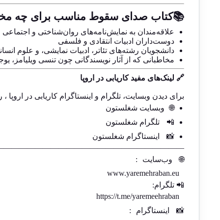
📚کتاب صدای سقوط مناسب برای چه مخا
علاقه‌مندان به نمایش‌نامه‌های روان‌شناختی و اجتماعی
دوست‌داران ادبیات انتقادی و فلسفی
دانشجویان رشته‌های تئاتر، ادبیات نمایشی، و علوم انسان
مخاطبانی که از آثار نویسندگانی چون تنسی ویلیامز، یوجین
🔗 لینک‌های مفید کاریابی در اروپا
برای دیدن وبسایت، تلگرام و اینستاگرام کاریابی در اروپا ، ر
🌐
وبسایت شغلستون
📲
تلگرام شغلستون
📸
اینستاگرام شغلستون
————————————————————————-
🌐
وب‌سایت
:
www.yaremehraban.eu
📲 تلگرام:
https://t.me/yaremeehraban
📸
اینستاگرام
: