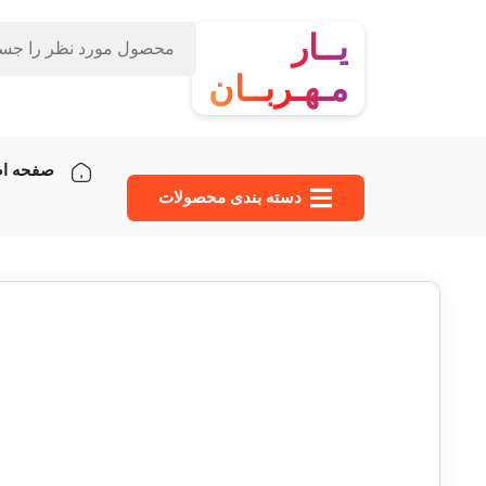
یــار
مـهـربــان
صفحه ا
دسته‌ بندی محصولات