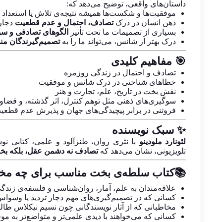
داستان‌های واقعی، توضیح می‌دهد که:
موفقیت‌ها و شکست‌ها همیشه نتیجه‌ی تلاش یا استعداد ن
ذهن انسان در درک
تصادف، احتمال و عدم قطعیت
دچار
بسیاری از تصمیمات ما تحت تأثیر
الگوهای تصادفی و سو
درک بهتر از شانس، می‌تواند ما را به
تصمیم‌گیرندگان منط
🎯 مفاهیم کلیدی
تصادف و احتمال در زندگی روزمره
خطاهای شناختی در درک شانس و موفقیت
نقش بخت در تاریخ، علم، تجارت و هنر
سوگیری‌های ذهنی مثل توهم کنترل، اثر گذشته، و قضا
فروتنی در برابر پیچیدگی‌های جهان و پذیرش عدم قطعی
✨ سبک نویسنده
لئونارد ملودینو
با نثری روان، طنزآلود و علمی، کتابی نو
تلویزیونی، نشان می‌دهد که
تصادف نه دشمن عقل، بلکه بخ
📚کتاب سلطه‌ی بخت مناسب برای چه مخا
علاقه‌مندان به علم، آمار، روان‌شناسی و فلسفه‌ی زندگ
کسانی که در تصمیم‌گیری‌های مهم دچار تردید یا وسواس‌
مخاطبانی که از آثار نویسندگانی چون نسیم نیکلاس طال
کسانی که می‌خواهند با دیدی علمی‌تر و متواضع‌تر به 