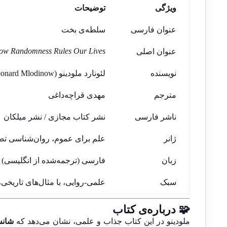
ویژگی
توضیحات
عنوان فارسی
سلطه‌ی بخت
How Randomness Rules Our Lives
عنوان اصلی
نویسنده
لئونارد ملودینو (Leonard Mlodinow)
مترجم
مهدی قراچه‌داغی
ناشر فارسی
نشر کتاب مجازی / نشر میلکان
ژانر
علم برای عموم، روان‌شناسی تص
زبان
فارسی (ترجمه‌شده از انگلیسی)
سبک
علمی-روایی، با مثال‌های تاریخی،
🧩 درباره‌ی کتاب
ملودینو در این کتاب جذاب و علمی، نشان می‌دهد که
شانس