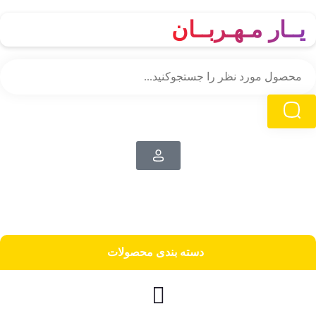
یــار مـهـربــان
دسته‌ بندی محصولات