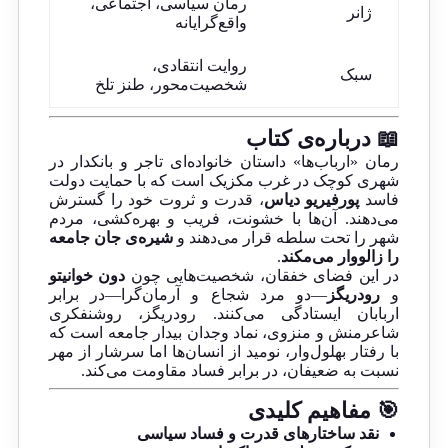
رمان سیاسی، اجتماعی،
ژانر
واقع‌گرایانه
روایت انتقادی،
سبک
شخصیت‌محور، طنز تلخ
📖 درباره‌ی کتاب
رمان «ارباب‌ها» داستان خانواده‌ای تاجر و بانکدار در
شهری کوچک در غرب مکزیک است که با حمایت دولت
فاسد
پورفیریو دیاس
، قدرت و ثروت خود را گسترش
می‌دهند. آن‌ها با خشونت، فریب و بهره‌کشی، مردم
شهر را تحت سلطه قرار می‌دهند و
شیره‌ی جان جامعه
را زالووار می‌مکند
.
در این فضای خفقان، شخصیت‌هایی چون
دون خوانیتو
و
رودریگز
—دو مرد شجاع و آرمان‌گرا—در برابر
اربابان ایستادگی می‌کنند. رودریگز، روشنفکری
شاعرمنش و منزوی، نماد وجدان بیدار جامعه است که
با رفتار بهلول‌وار، نومید از انسان‌ها اما سرشار از مهر
نسبت به ضعیفان، در برابر فساد مقاومت می‌کند.
🎯 مفاهیم کلیدی
نقد ساختارهای قدرت و فساد سیاسی