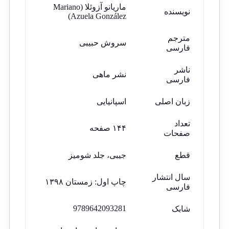
ماریانو آزوئلا (Mariano
نویسنده
Azuela González)
مترجم
سروش حبیبی
فارسی
ناشر
نشر ماهی
فارسی
زبان اصلی
اسپانیایی
تعداد
۱۴۴ صفحه
صفحات
قطع
جیبی، جلد شومیز
سال انتشار
چاپ اول: زمستان ۱۳۹۸
فارسی
9789642093281
شابک