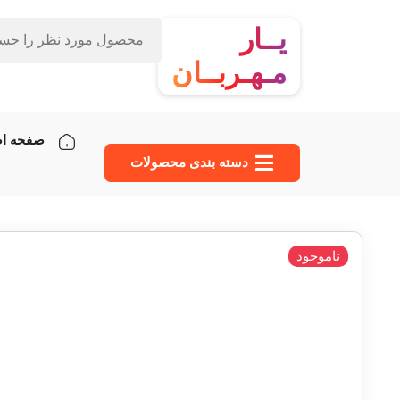
یــار
مـهـربــان
صفحه ا
دسته‌ بندی محصولات
ناموجود