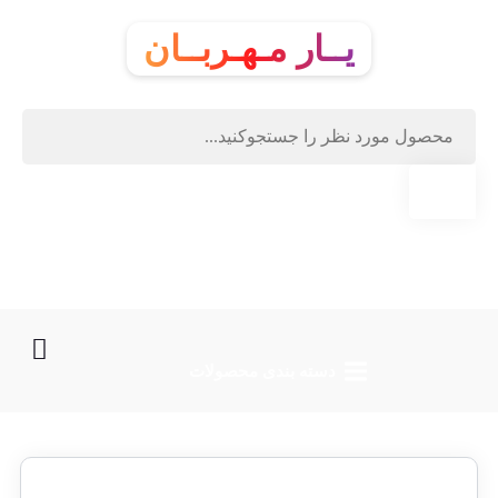
یــار مـهـربــان
دسته‌ بندی محصولات