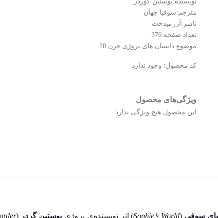
نویسنده:یوستین گوردر
مترجم:سوفیا جهان
ناشر:آزرمیدخت
تعداد صفحه:376
موضوع:داستان های نروژی قرن 20
کد محصول:
وجود ندارد
ویژگی‌های محصول
این محصول هیچ ویژگی ندارد
یای سوفی
(
Sophie’s World
) اثر نویسنده‌ی نروژی
یوستین گردر
(
arder