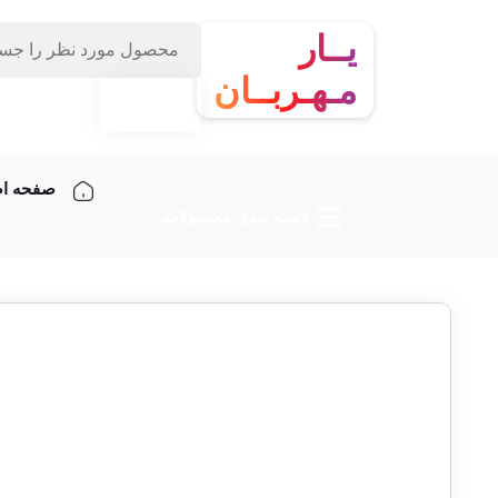
یــار
مـهـربــان
صفحه ا
دسته‌ بندی محصولات