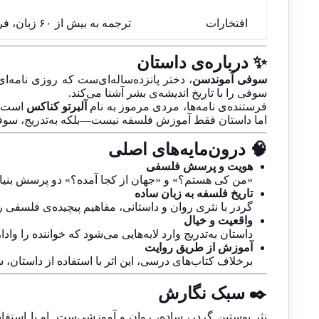
افتخارات
ترجمه به بیش از ۶۰ زبان، فروش بیش از ۴۰ میلیون نسخه، برنده‌ی جوایز ادبی متعدد
✨ درباره‌ی داستان
سوفی آموندسن
، دختر پانزده‌ساله‌ای‌ست که روزی نامه
سوفی را با تاریخ اندیشه‌ی بشر آشنا می‌کند.
فرستنده‌ی نامه‌ها، مردی مرموز به نام
آلبرتو کناکس
است که
اما داستان فقط آموزش فلسفه نیست—بلکه به‌تدریج، سوفی 
🧠 درون‌مایه‌های اصلی
هویت و پرسش فلسفی
«من کی هستم؟» و «جهان از کجا آمده؟» دو پرسش بنیادی
تاریخ فلسفه به زبان ساده
گردر با نثری روان و داستانی، مفاهیم پیچیده‌ی فلسفی را
واقعیت و خیال
داستان به‌تدریج وارد لایه‌هایی می‌شود که خواننده را واد
آموزش از طریق روایت
برخلاف کتاب‌های درسی، این اثر با استفاده از داستان،
✒️ سبک نگارش
نثر یوستین گردر، ساده، روان و آموزشی‌ست. او با استفا