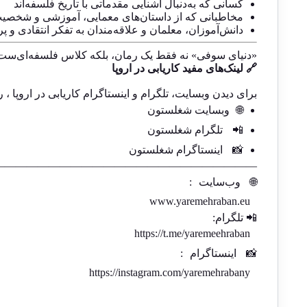
کسانی که به‌دنبال آشنایی مقدماتی با تاریخ فلسفه‌اند
مخاطبانی که از داستان‌های معمایی، آموزشی و شخصیت
دانش‌آموزان، معلمان و علاقه‌مندان به تفکر انتقادی و
«دنیای سوفی» نه فقط یک رمان، بلکه کلاس فلسفه‌ای‌ست در 
🔗 لینک‌های مفید کاریابی در اروپا
برای دیدن وبسایت، تلگرام و اینستاگرام کاریابی در اروپا ، ر
🌐
وبسایت شغلستون
📲
تلگرام شغلستون
📸
اینستاگرام شغلستون
————————————————————————-
🌐
وب‌سایت
:
www.yaremehraban.eu
📲 تلگرام:
https://t.me/yaremeehraban
📸
اینستاگرام
:
https://instagram.com/yaremehrabany