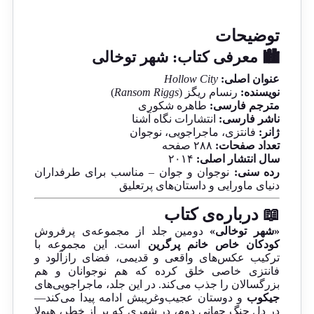
توضیحات
🏙️ معرفی کتاب: شهر توخالی
عنوان اصلی:
Hollow City
نویسنده:
رنسام ریگز (
Ransom Riggs
)
مترجم فارسی:
طاهره شکوری
ناشر فارسی:
انتشارات نگاه آشنا
ژانر:
فانتزی، ماجراجویی، نوجوان
تعداد صفحات:
۲۸۸ صفحه
سال انتشار اصلی:
۲۰۱۴
رده سنی:
نوجوان و جوان – مناسب برای طرفداران
دنیای ماورایی و داستان‌های پرتعلیق
📖 درباره‌ی کتاب
«شهر توخالی»
دومین جلد از مجموعه‌ی پرفروش
کودکان خاص خانم پرگرین
است. این مجموعه با
ترکیب عکس‌های واقعی و قدیمی، فضای رازآلود و
فانتزی خاصی خلق کرده که هم نوجوانان و هم
بزرگسالان را جذب می‌کند. در این جلد، ماجراجویی‌های
جیکوب
و دوستان عجیب‌وغریبش ادامه پیدا می‌کند—
در دل جنگ جهانی دوم، در شهری که پر از خطر، هیولا