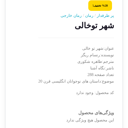
%28 تخفیف!
پر طرفدار
/
رمان
/
رمان خارجی
شهر توخالی
عنوان:شهر تو خالی
نویسنده:رنسام ریگز
مترجم:طاهره شکوری
ناشر:نگاه آشنا
تعداد صفحه:288
موضوع:داستان های نوجوانان انگلیسی قرن 20
کد محصول:
وجود ندارد
ویژگی‌های محصول
این محصول هیچ ویژگی ندارد