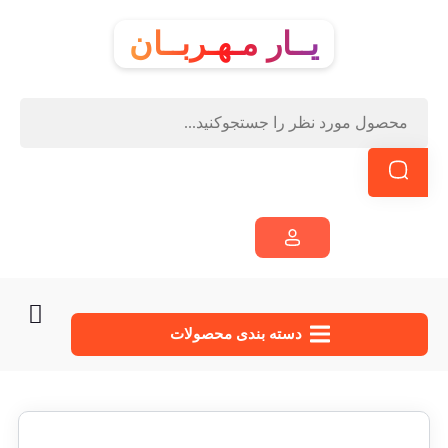
یــار مـهـربــان
دسته‌ بندی محصولات