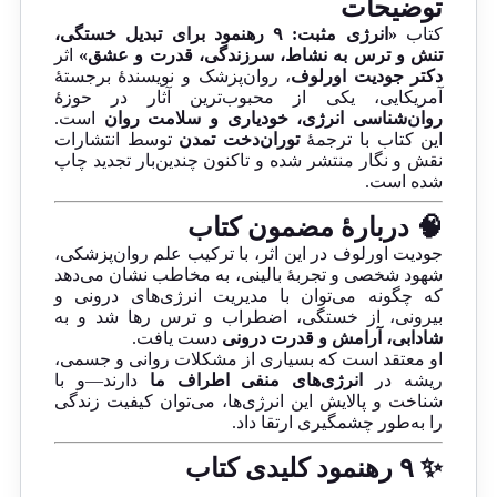
توضیحات
کتاب
«انرژی مثبت: ۹ رهنمود برای تبدیل خستگی،
تنش و ترس به نشاط، سرزندگی، قدرت و عشق»
اثر
دکتر جودیت اورلوف
، روان‌پزشک و نویسندهٔ برجستهٔ
آمریکایی، یکی از محبوب‌ترین آثار در حوزهٔ
روان‌شناسی انرژی، خودیاری و سلامت روان
است.
این کتاب با ترجمهٔ
توران‌دخت تمدن
توسط انتشارات
نقش و نگار منتشر شده و تاکنون چندین‌بار تجدید چاپ
شده است.
🧠 دربارهٔ مضمون کتاب
جودیت اورلوف در این اثر، با ترکیب علم روان‌پزشکی،
شهود شخصی و تجربهٔ بالینی، به مخاطب نشان می‌دهد
که چگونه می‌توان با مدیریت انرژی‌های درونی و
بیرونی، از خستگی، اضطراب و ترس رها شد و به
شادابی، آرامش و قدرت درونی
دست یافت.
او معتقد است که بسیاری از مشکلات روانی و جسمی،
ریشه در
انرژی‌های منفی اطراف ما
دارند—و با
شناخت و پالایش این انرژی‌ها، می‌توان کیفیت زندگی
را به‌طور چشمگیری ارتقا داد.
✨ ۹ رهنمود کلیدی کتاب