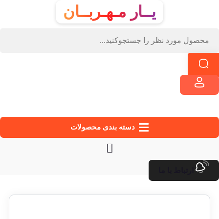
یــار مـهـربــان
دسته‌ بندی محصولات
ارتباط با ما