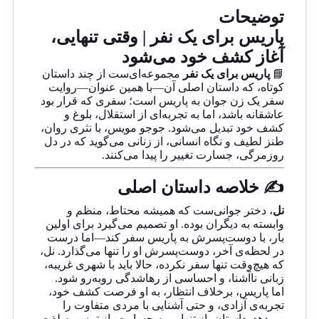
توضیحات
پاریس برای یک نفر | وقتی تنهایی،
آغاز کشف خود می‌شود
📘
پاریس برای یک نفر
مجموعه‌ای‌ست از چند داستان
کوتاه، که داستان اصلی آن—با همین عنوان—روایت
سفر یک زن جوان به پاریس است؛ سفری که قرار بود
عاشقانه باشد، اما به تجربه‌ای از استقلال، بلوغ و
کشف خود تبدیل می‌شود. جوجو مویس، با نثری روان،
طنز لطیف و نگاه انسانی، از زنانی می‌گوید که در دل
روزمرگی، جسارت تغییر را پیدا می‌کنند.
✍️ خلاصه داستان اصلی
نل
، دختر جوانی‌ست که همیشه محتاط، منظم و
وابسته به دیگران بوده. او تصمیم می‌گیرد برای اولین
بار، با دوست‌پسرش به پاریس سفر کند—اما درست
در لحظه‌ی آخر، دوست‌پسرش او را تنها می‌گذارد. نل،
که هیچ‌وقت تنها سفر نکرده، حالا باید با شهری غریبه،
زبانی ناآشنا، و احساسی از رهاشدگی روبه‌رو شود.
اما پاریس، برخلاف انتظار، به او فرصت کشف خود،
تجربه‌ی آزادی، و حتی آشنایی با مردی متفاوت را
می‌دهد. داستان، از تنهایی به جسارت، از ترس به لذت،