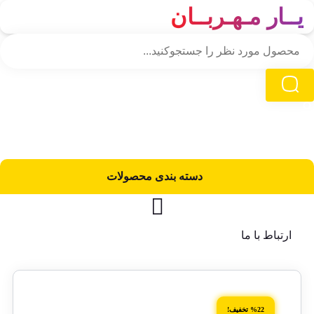
یــار مـهـربــان
دسته‌ بندی محصولات
ارتباط با ما
%22 تخفیف!