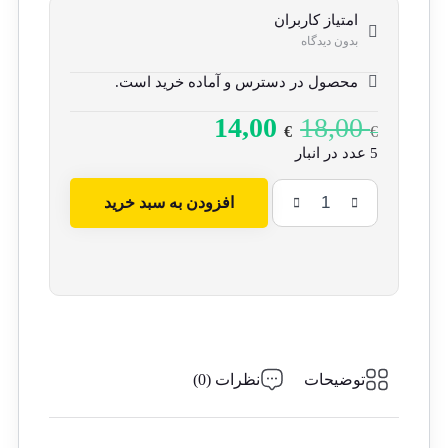
امتیاز کاربران
بدون دیدگاه
محصول در دسترس و آماده خرید است.
14,00
18,00
€
€
قیمت
قیمت
5 عدد در انبار
فعلی
اصلی
18,00 €
14,00 €
افزودن به سبد خرید
بود.
است.
پاریس
برای
یک
نفر
عدد
توضیحات
نظرات (0)