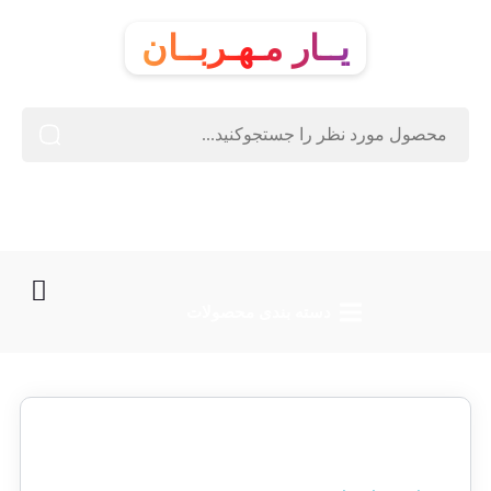
یــار مـهـربــان
دسته‌ بندی محصولات