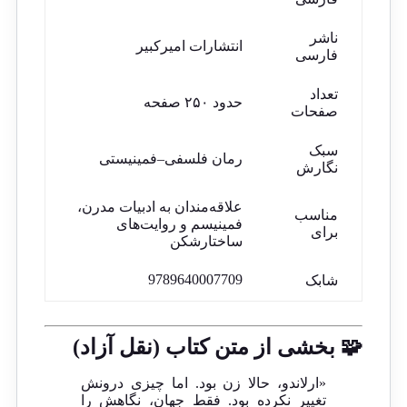
ناشر
انتشارات امیرکبیر
فارسی
تعداد
حدود ۲۵۰ صفحه
صفحات
سبک
رمان فلسفی–فمینیستی
نگارش
علاقه‌مندان به ادبیات مدرن،
مناسب
فمینیسم و روایت‌های
برای
ساختارشکن
9789640007709
شابک
🧩 بخشی از متن کتاب (نقل آزاد)
«ارلاندو، حالا زن بود. اما چیزی درونش
تغییر نکرده بود. فقط جهان، نگاهش را