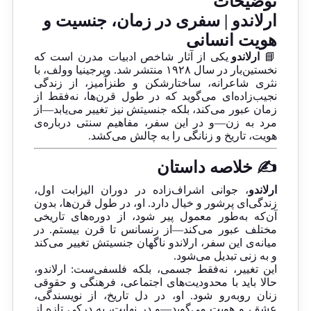
توضیحات
ارلاندو | سفری در زمان، جنسیت و
هویت انسانی
📘
ارلاندو
یکی از آثار شاخص ادبیات مدرن است که
نخستین‌بار در سال ۱۹۲۸ منتشر شد. ویرجینیا وولف، با
نثری شاعرانه، ساختارشکن و طنزآمیز، از زندگی
نجیب‌زاده‌ای می‌گوید که در طول قرن‌ها، نه‌فقط از
زمان عبور می‌کند، بلکه جنسیتش نیز تغییر می‌یابد—از
مرد به زن—و در این سفر، مفاهیم سنتی درباره‌ی
هویت، تاریخ و زنانگی را به چالش می‌کشد.
✍️ خلاصه داستان
ارلاندو
، جوانی اشراف‌زاده در دوران الیزابت اول،
زندگی‌ای پرشور و خیال دارد. او، در طول قرن‌ها، بدون
آن‌که به‌طور معمول پیر شود، از دوره‌های تاریخی
مختلف عبور می‌کند—از رنسانس تا قرن بیستم. در
میانه‌ی این سفر، ارلاندو ناگهان جنسیتش تغییر می‌کند
و به زنی تبدیل می‌شود.
این تغییر، نه‌فقط جسمی، بلکه فلسفی‌ست: ارلاندو،
حالا باید با محدودیت‌های اجتماعی، فرهنگی و حقوقی
زنان روبه‌رو شود. او، در دل تاریخ، از نویسندگی،
عشق، و هویت می‌گوید—و در نهایت، به درکی تازه از