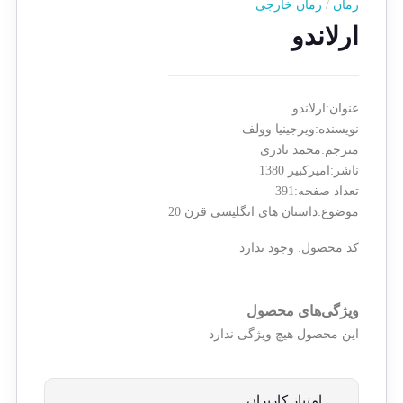
رمان
/
رمان خارجی
ارلاندو
عنوان:ارلاندو
نویسنده:ویرجینیا وولف
مترجم:محمد نادری
ناشر:امیرکبیر 1380
تعداد صفحه:391
موضوع:داستان های انگلیسی قرن 20
کد محصول:
وجود ندارد
ویژگی‌های محصول
این محصول هیچ ویژگی ندارد
امتیاز کاربران