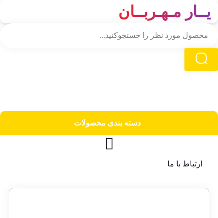
یــار مـهـربــان
دسته‌ بندی محصولات
ارتباط با ما