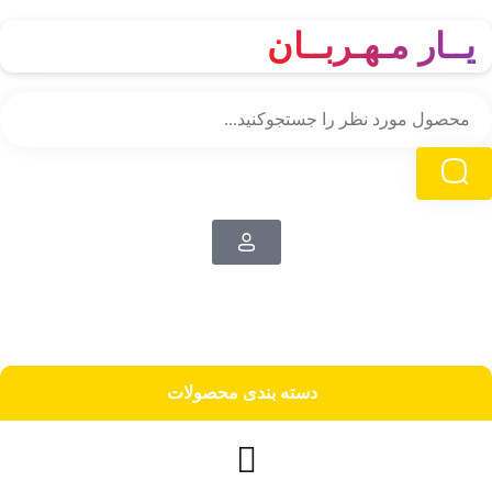
یــار مـهـربــان
دسته‌ بندی محصولات