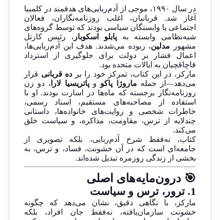
در سال ۱۹۹۰، موجی از آدم‌ربایی‌های هدفمند در کلمبیا
آغاز شد. قربانیان، اغلب روزنامه‌نگاران، فعالان
اجتماعی یا وابستگان سیاسی بودند که توسط گروه‌های
شبه‌نظامی وابسته به
پابلو اسکوبار
، رئیس کارتل
مشهور
مدلین
، ربوده می‌شدند. هدف این آدم‌ربایی‌ها،
اعمال فشار بر دولت برای جلوگیری از استرداد
قاچاقچیان به ایالات متحده بود.
مارکز، در این کتاب، تمرکز خود را بر
ده قربانی
قرار
می‌دهد—از جمله
ماروژا پاکو
و
پاتریسیا لارا
، دو زن
روزنامه‌نگار برجسته که ماه‌ها در اسارت بودند. او با
استفاده از مصاحبه‌های مستقیم، اسناد رسمی،
خاطرات شخصی و روایت‌های خانواده‌ها، داستانی
چندلایه از ترس، مقاومت، مذاکره، و سیاست خلق
می‌کند.
کتاب، نه‌فقط شرح آدم‌ربایی، بلکه تصویری از
جامعه‌ای است که در آن خشونت، فساد، و ترس، به
بخشی از زندگی روزمره تبدیل شده‌اند.
🎯 درون‌مایه‌های اصلی
1.
ترور، ترس و سیاست
مارکز، با نگاهی دقیق، نشان می‌دهد که چگونه
خشونت سازمان‌یافته، نه‌فقط جان افراد، بلکه