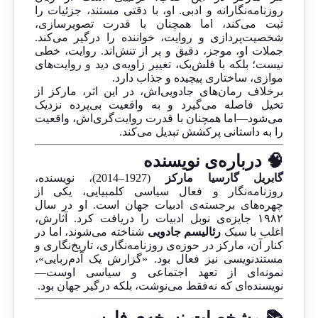
روزنامه‌نگارانه و ادبی. او، با دقتی مستند، جزئیات را
ثبت می‌کند، اما همچنان با قدرت تصویرسازی،
شخصیت‌پردازی و روایت، خواننده را درگیر می‌کند.
جملات او، موجز، دقیق و پر از تنش‌اند. روایت، خطی
نیست؛ بلکه با فلش‌بک، تغییر زاویه‌ی دید و روایت‌های
موازی، ساختاری پیچیده و جذاب دارد.
برخلاف رمان‌های جادویی‌اش، در این اثر، مارکز از
تخیل فاصله می‌گیرد و به واقعیت بی‌پرده نزدیک
می‌شود—اما همچنان با قدرت روایت‌گری‌اش، واقعیت
را به داستانی پرکشش تبدیل می‌کند.
🧠 درباره‌ی نویسنده
گابریل گارسیا مارکز
(1927–2014)، نویسنده،
روزنامه‌نگار و فعال سیاسی کلمبیایی، یکی از
چهره‌های برجسته‌ی ادبیات جهان است. او در سال
۱۹۸۲ جایزه‌ی نوبل ادبیات را دریافت کرد. آثارش،
اغلب با سبک
رئالیسم جادویی
شناخته می‌شوند، اما در
کنار آن، مارکز در حوزه‌ی روزنامه‌نگاری، تاریخ‌نگاری و
مستندنویسی نیز فعال بود. «گزارش یک آدم‌ربایی»،
نمونه‌ای از تعهد اجتماعی و سیاسی اوست—
نویسنده‌ای که نه‌فقط می‌نوشت، بلکه درگیر جهان بود.
📚 مشخصات نسخه‌ی فارسی