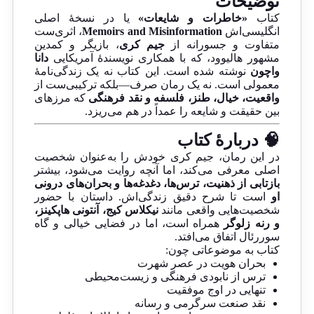
توضیحات
کتاب
«خاطرات و شایعات»
یا در نسخهٔ اصلی
انگلیسی‌اش
Memoirs and Misinformation
، اثری‌ست
متفاوت و جسورانه از
جیم کری
، بازیگر و کمدین
مشهور هالیوود، که با همکاری نویسندهٔ آمریکایی
دانا
واچون
نوشته شده است. این کتاب نه یک زندگی‌نامهٔ
معمولی است. نه یک رمان صرف—بلکه ترکیبی‌ست از
واقعیت، خیال، طنز، فلسفه و نقد فرهنگی
که مرزهای
بین حقیقت و شایعه را عمداً در هم می‌ریزد.
🧠 دربارهٔ کتاب
در این رمان، جیم کری خودش را به‌عنوان شخصیت
اصلی معرفی می‌کند، اما آنچه روایت می‌شود، بیشتر
بازتابی از ذهنیت، ترس‌ها، دغدغه‌ها و بحران‌های درونی
او
است تا شرح دقیق زندگی‌اش. داستان با حضور
شخصیت‌هایی واقعی مانند
نیکلاس کیج، آنتونی هاپکینز،
و رنه زلوگر
همراه است، اما در فضایی خیالی و گاه
سوررئال اتفاق می‌افتد.
کتاب به موضوعاتی چون:
بحران هویت در عصر شهرت
ترس از نابودی فرهنگی و زیست‌محیطی
تنهایی در اوج موفقیت
نقد صنعت سرگرمی و رسانه