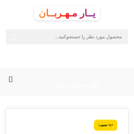
یــار مـهـربــان
دسته‌ بندی محصولات
%7 تخفیف!