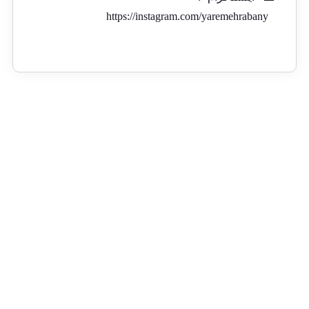
https://instagram.com/yaremehrabany
ارسال رایگان از
پشتیبانی 24 ساعته
ضمانت اصالت کالا