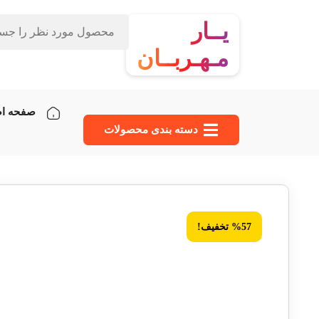
یــار
مـهـربــان
صفحه ا
دسته‌ بندی محصولات
%57 تخفیف!