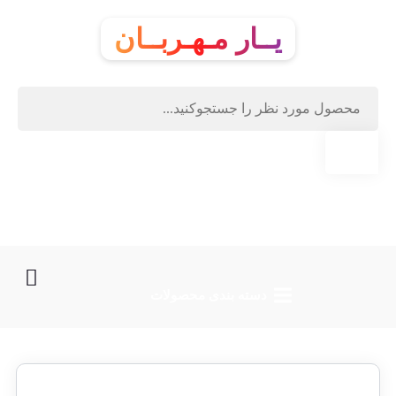
یــار مـهـربــان
دسته‌ بندی محصولات