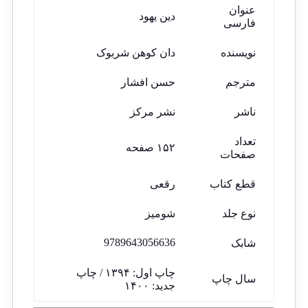
عنوان
دین یهود
فارسی
نویسنده
دان کوهن شربوک
مترجم
حسن افشار
ناشر
نشر مرکز
تعداد
۱۵۲ صفحه
صفحات
قطع کتاب
رقعی
نوع جلد
شومیز
9789643056636
شابک
چاپ اول: ۱۳۹۴ / چاپ
سال چاپ
جدید: ۱۴۰۰