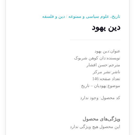
تاریخ، علوم سیاسی و ممنوعه
/
دین و فلسفه
دین یهود
عنوان:دین یهود
نویسنده:دان کوهن شربوک
مترجم:حسن افشار
ناشر:نشر مرکز
تعداد صفحه:146
موضوع:یهودیان – تاریخ
کد محصول:
وجود ندارد
ویژگی‌های محصول
این محصول هیچ ویژگی ندارد