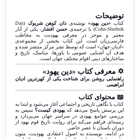
توضیحات
کتاب
«دین یهود»
نوشته‌ی
دان کوهن شربوک
(Dan
Cohn-Sherbok) با ترجمه‌ی
حسن افشار
، یکی از آثار
معتبر و موجز در معرفی یهودیت به مخاطب
فارسی‌زبان است. این کتاب بخشی از مجموعه‌ی
«ادیان جهان» است که توسط نشر مرکز منتشر شده و
هدف آن آشنایی عمومی با باورها، مناسک، تاریخ و
ساختارهای دینی اقوام مختلف جهان است.
✡️ معرفی کتاب «دین یهود»
راهنمایی روشن برای شناخت یکی از کهن‌ترین ادیان
ابراهیمی
📖 محتوای کتاب
کتاب با نگاهی تاریخی و اجتماعی آغاز می‌شود و ابتدا به
این پرسش پاسخ می‌دهد که
یهودی کیست؟
سپس به
بررسی جوامع یهودی در سراسر جهان می‌پردازد و
زمینه‌ای فراهم می‌کند برای روایت تاریخ قوم یهود از
دوران باستان تا عصر حاضر.
در ادامه، نویسنده به اصول اعتقادی یهودیت، متون