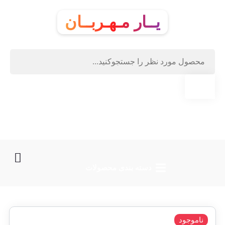
یــار مـهـربــان
دسته‌ بندی محصولات
ناموجود